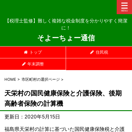
【税理士監修】難しく複雑な税金制度を分かりやすく簡潔
に！
そよーちょー通信
トップ
住民税
年末調整
HOME
>
市区町村の選択ページ
>
天栄村の国民健康保険と介護保険、後期
高齢者保険の計算機
更新日：
2020年5月15日
福島県天栄村の計算に基づいた国民健康保険税と介護