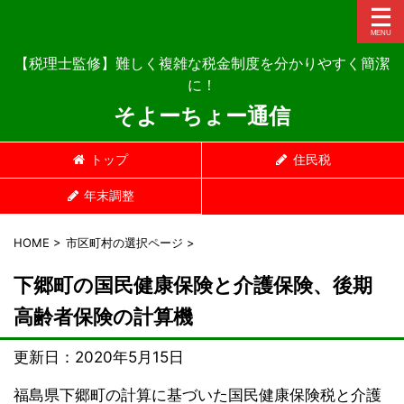
【税理士監修】難しく複雑な税金制度を分かりやすく簡潔
に！
そよーちょー通信
トップ
住民税
年末調整
HOME
>
市区町村の選択ページ
>
下郷町の国民健康保険と介護保険、後期
高齢者保険の計算機
更新日：
2020年5月15日
福島県下郷町の計算に基づいた国民健康保険税と介護