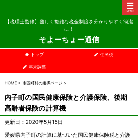
【税理士監修】難しく複雑な税金制度を分かりやすく簡潔
に！
そよーちょー通信
トップ
住民税
年末調整
HOME
>
市区町村の選択ページ
>
内子町の国民健康保険と介護保険、後期
高齢者保険の計算機
更新日：
2020年5月15日
愛媛県内子町の計算に基づいた国民健康保険税と介護