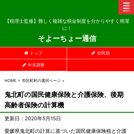
【税理士監修】難しく複雑な税金制度を分かりやすく簡潔
に！
そよーちょー通信
トップ
住民税
年末調整
HOME
>
市区町村の選択ページ
>
鬼北町の国民健康保険と介護保険、後期
高齢者保険の計算機
更新日：
2020年5月15日
愛媛県鬼北町の計算に基づいた国民健康保険税と介護