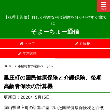
【税理士監修】難しく複雑な税金制度を分かりやすく簡潔
に！
そよーちょー通信
トップ
住民税
年末調整
HOME
>
市区町村の選択ページ
>
里庄町の国民健康保険と介護保険、後期
高齢者保険の計算機
更新日：
2020年5月15日
岡山県里庄町の計算に基づいた国民健康保険税と介護