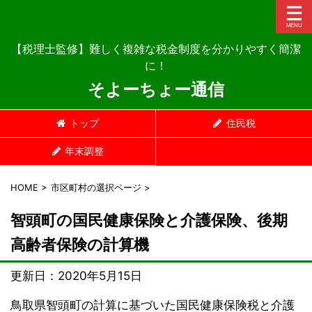
【税理士監修】難しく複雑な税金制度を分かりやすく簡潔
に！
そよーちょー通信
トップ
住民税
年末調整
HOME
>
市区町村の選択ページ
>
智頭町の国民健康保険と介護保険、後期
高齢者保険の計算機
更新日：
2020年5月15日
鳥取県智頭町の計算に基づいた国民健康保険税と介護