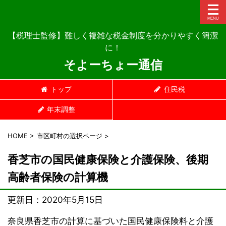
【税理士監修】難しく複雑な税金制度を分かりやすく簡潔
に！
そよーちょー通信
トップ
住民税
年末調整
HOME
>
市区町村の選択ページ
>
香芝市の国民健康保険と介護保険、後期
高齢者保険の計算機
更新日：
2020年5月15日
奈良県香芝市の計算に基づいた国民健康保険料と介護