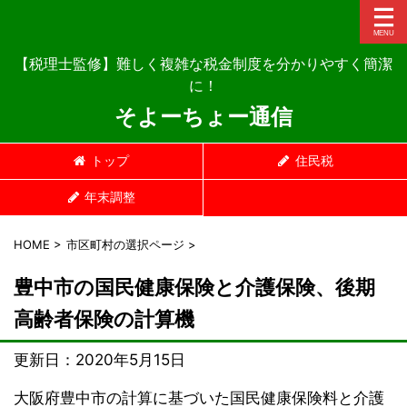
【税理士監修】難しく複雑な税金制度を分かりやすく簡潔
に！
そよーちょー通信
トップ
住民税
年末調整
HOME
>
市区町村の選択ページ
>
豊中市の国民健康保険と介護保険、後期
高齢者保険の計算機
更新日：
2020年5月15日
大阪府豊中市の計算に基づいた国民健康保険料と介護