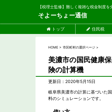
【税理士監修】難しく複雑な税金制度を
そよーちょー通信
トップ
住民税
HOME
>
市区町村の選択ページ
>
美濃市の国民健康保
険の計算機
更新日：
2020年5月15日
岐阜県美濃市の計算に基づいた国
料のシミュレーションです。
使い方