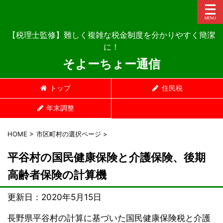
【税理士監修】難しく複雑な税金制度を分かりやすく簡潔
に！
そよーちょー通信
トップ
住民税
年末調整
HOME
>
市区町村の選択ページ
>
平谷村の国民健康保険と介護保険、後期
高齢者保険の計算機
更新日：
2020年5月15日
長野県平谷村の計算に基づいた国民健康保険税と介護