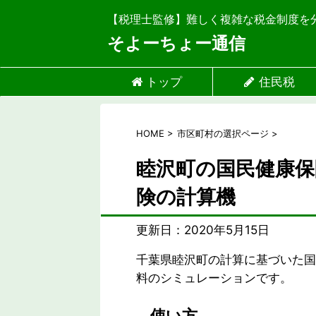
【税理士監修】難しく複雑な税金制度を
そよーちょー通信
トップ
住民税
HOME
>
市区町村の選択ページ
>
睦沢町の国民健康保
険の計算機
更新日：
2020年5月15日
千葉県睦沢町の計算に基づいた国
料のシミュレーションです。
使い方