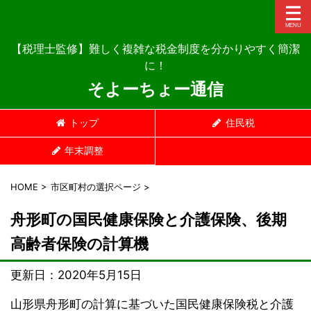
【税理士監修】難しく複雑な税金制度を分かりやすく簡潔
に！
そよーちょー通信
トップ
住民税
年末調整
HOME
>
市区町村の選択ページ
>
舟形町の国民健康保険と介護保険、後期
高齢者保険の計算機
更新日：
2020年5月15日
山形県舟形町の計算に基づいた国民健康保険税と介護